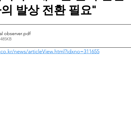
의 발상 전환 필요"
l observer
.pdf
 485KB
o.kr/news/articleView.html?idxno=311655