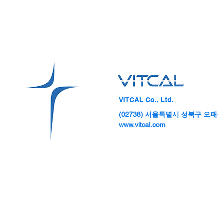
VITCAL Co., Ltd.
(02738) 서울특별시 성북구 오패산
성균관대 산학협력단, 초격차
의료기기 스
www.vitcal.com
스타트업 테크콘서 바이오헬스
대병원 데모데
체험전·기술포럼 개최