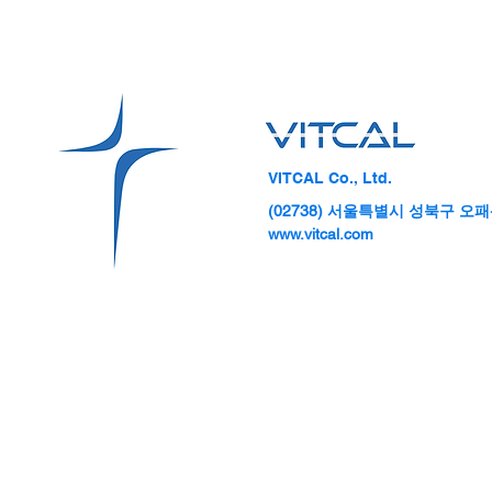
VITCAL Co., Ltd.
(02738) 서울특별시 성북구 오패산
성균관대 산학협력단, 초격차
의료기기 스
www.vitcal.com
스타트업 테크콘서 바이오헬스
대병원 데모데
체험전·기술포럼 개최