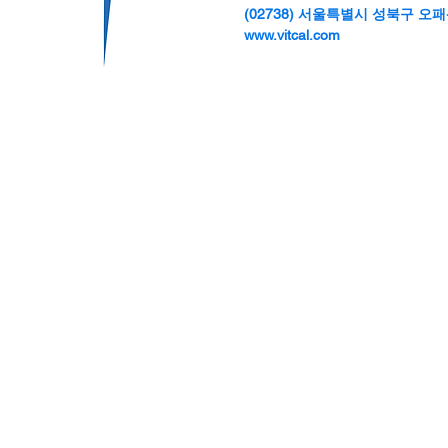
(02738) 서울특별시 성북구 오패산
성균관대 산학협력단, 초격차
의료기기 스
www.vitcal.com
스타트업 테크콘서 바이오헬스
대병원 데모데
체험전·기술포럼 개최